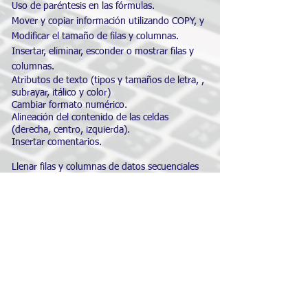
Uso de paréntesis en las fórmulas.
Mover y copiar información utilizando COPY, y
Modificar el tamaño de filas y columnas.
Insertar, eliminar, esconder o mostrar filas y
columnas.
Atributos de texto (tipos y tamaños de letra, ,
subrayar, itálico y color)
Cambiar formato numérico.
Alineación del contenido de las celdas
(derecha, centro, izquierda).
Insertar comentarios.
Llenar filas y columnas de datos secuenciales
automáticamente ().
Crear y modificar bordes y sombras en las
celdas.
Funciones: SUM, AVERAGE, MAX, MIN,
COUNT, COUNTA, IF.
Ordenar datos alfabética y numéricamente ().
Trabajar con la apariencia del archivo antes de
imprimir utilizando :
Orientación ( y Landscape)
Tamaño de página
Márgenes